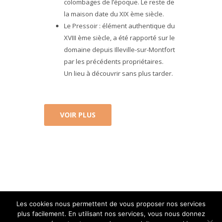
colombages de l’époque. Le reste de
la maison date du XIX ème siècle.
Le Pressoir : élément authentique du
XVIII ème siècle, a été rapporté sur le
domaine depuis Illeville-sur-Montfort
par les précédents propriétaires.
Un lieu à découvrir sans plus tarder.
VOIR PLUS
Les cookies nous permettent de vous proposer nos services
plus facilement. En utilisant nos services, vous nous donnez
© SARL Centrale d’Evénements et de